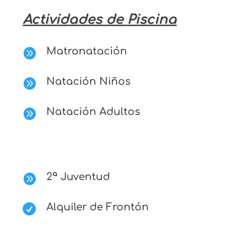
Actividades de Piscina
Matronatación

Natación Niños

Natación Adultos

2ª Juventud

Alquiler de Frontón
