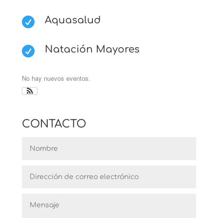
Aquasalud

Natación Mayores

No hay nuevos eventos.
12:00 am
CONTACTO
1:00 am
2:00 am
3:00 am