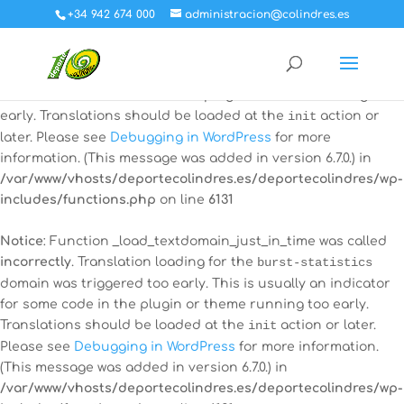
+34 942 674 000
administracion@colindres.es
Notice
: Function _load_textdomain_just_in_time was called
incorrectly
. Translation loading for the
all-in-one-event-
calendar
domain was triggered too early. This is usually an
indicator for some code in the plugin or theme running too
early. Translations should be loaded at the
init
action or
later. Please see
Debugging in WordPress
for more
information. (This message was added in version 6.7.0.) in
/var/www/vhosts/deportecolindres.es/deportecolindres/wp-
includes/functions.php
on line
6131
Notice
: Function _load_textdomain_just_in_time was called
incorrectly
. Translation loading for the
burst-statistics
domain was triggered too early. This is usually an indicator
for some code in the plugin or theme running too early.
Translations should be loaded at the
init
action or later.
Please see
Debugging in WordPress
for more information.
(This message was added in version 6.7.0.) in
/var/www/vhosts/deportecolindres.es/deportecolindres/wp-