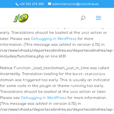
+34 942 674 000
administracion@colindres.es
Notice
: Function _load_textdomain_just_in_time was called
incorrectly
. Translation loading for the
all-in-one-event-
calendar
domain was triggered too early. This is usually an
indicator for some code in the plugin or theme running too
early. Translations should be loaded at the
init
action or
later. Please see
Debugging in WordPress
for more
information. (This message was added in version 6.7.0.) in
/var/www/vhosts/deportecolindres.es/deportecolindres/wp-
includes/functions.php
on line
6131
Notice
: Function _load_textdomain_just_in_time was called
incorrectly
. Translation loading for the
burst-statistics
domain was triggered too early. This is usually an indicator
for some code in the plugin or theme running too early.
Translations should be loaded at the
init
action or later.
Please see
Debugging in WordPress
for more information.
(This message was added in version 6.7.0.) in
/var/www/vhosts/deportecolindres.es/deportecolindres/wp-